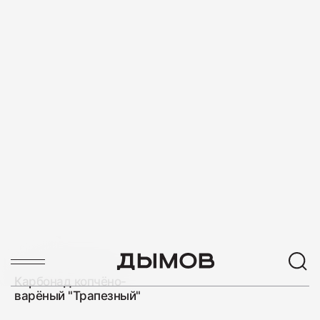
400
ИТЬ
ГДЕ КУ
Салями "Венская"
330