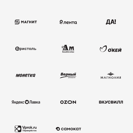
Колбаса с/к Коньячная
230
Нарезка Сервелат "Кремлёвский"
110
Нарезка Индейка варёно-копчёная
70
Колбаса сырокопчёная Сальчичон
260