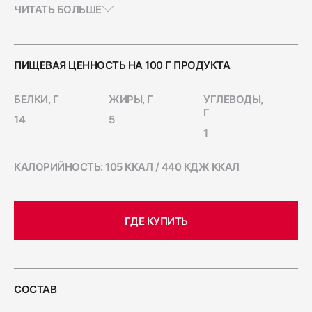
Это отличный ингредиент для популярных
ЧИТАТЬ БОЛЬШЕ
Ветчина "Для тостов"
горячих сандвичей, которые подойдут как для
1700
сытного завтрака, так и для перекуса в течение
дня. Дополните сандвич свежим помидором,
листом салата, ломтиком сыра и любимым
ПИЩЕВАЯ ЦЕННОСТЬ НА 100 Г ПРОДУКТА
соусом — легко, просто и очень вкусно.
Колбаса полукопчёная "Краковская"
БЕЛКИ, Г
ЖИРЫ, Г
УГЛЕВОДЫ,
400
Г
14
5
1
Колбаса сырокопчёная "Зернистая"
КАЛОРИЙНОСТЬ: 105 ККАЛ / 440 КДЖ ККАЛ
ГОСТ
600
ГДЕ КУПИТЬ
Бекон "Дабл Смок"
200
СОСТАВ
Ветчина "С окороком"