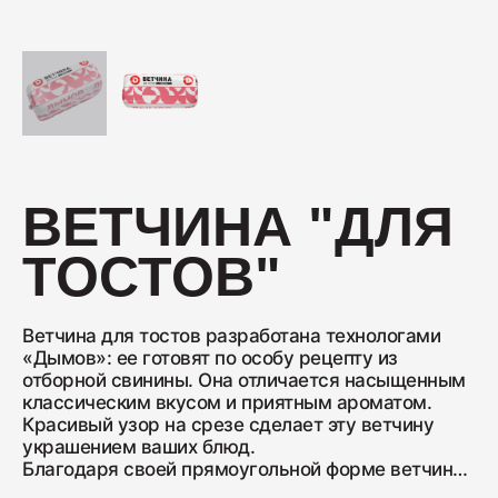
Колбаса с/к Коньячная
230
Нарезка Сервелат "Кремлёвский"
ВЕТЧИНА "ДЛЯ
110
ТОСТОВ"
Нарезка Индейка варёно-копчёная
70
Ветчина для тостов разработана технологами
«Дымов»: ее готовят по особу рецепту из
отборной свинины. Она отличается насыщенным
классическим вкусом и приятным ароматом.
Колбаса сырокопчёная Сальчичон
Красивый узор на срезе сделает эту ветчину
260
украшением ваших блюд.
Благодаря своей прямоугольной форме ветчина
ровно ложится на специальный хлеб для тостов.