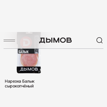
Нарезка Балык
сырокопчёный
1
2
3
4
СЛЕДУЮЩАЯ
ПИТЬ
ГДЕ К