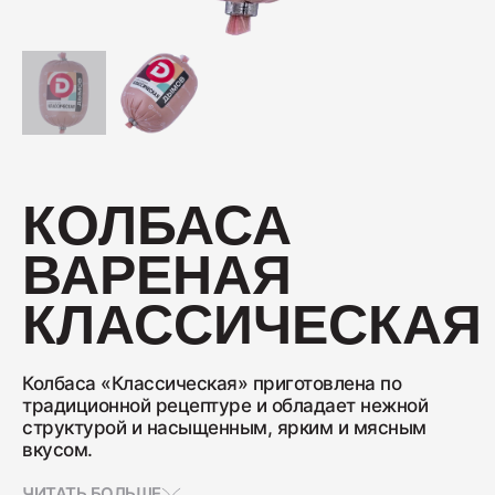
Колбаса с/к Коньячная
230
Нарезка Сервелат "Кремлёвский"
КОЛБАСА
110
ВАРЕНАЯ
Нарезка Индейка варёно-копчёная
КЛАССИЧЕСКАЯ
70
Колбаса «Классическая» приготовлена по
Колбаса сырокопчёная Сальчичон
традиционной рецептуре и обладает нежной
структурой и насыщенным, ярким и мясным
260
вкусом.
ЧИТАТЬ БОЛЬШЕ