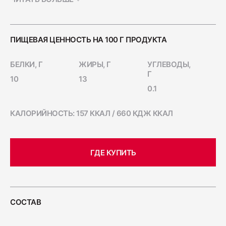
Ветчина "Для тостов"
1700
ПИЩЕВАЯ ЦЕННОСТЬ НА 100 Г ПРОДУКТА
Колбаса полукопчёная "Краковская"
БЕЛКИ, Г
ЖИРЫ, Г
УГЛЕВОДЫ,
Г
400
10
13
0.1
КАЛОРИЙНОСТЬ: 157 ККАЛ / 660 КДЖ ККАЛ
Колбаса сырокопчёная "Зернистая"
ГОСТ
600
ГДЕ КУПИТЬ
Бекон "Дабл Смок"
200
СОСТАВ
Ветчина "С окороком"