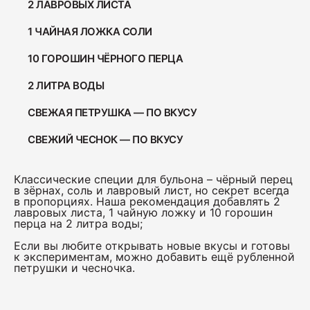
2 ЛАВРОВЫХ ЛИСТА
Ветчина "Для тостов"
1 ЧАЙНАЯ ЛОЖКА СОЛИ
1700
10 ГОРОШИН ЧЁРНОГО ПЕРЦА
2 ЛИТРА ВОДЫ
Колбаса полукопчёная "Краковская"
400
СВЕЖАЯ ПЕТРУШКА — ПО ВКУСУ
СВЕЖИЙ ЧЕСНОК — ПО ВКУСУ
Колбаса сырокопчёная "Зернистая"
ГОСТ
Классические специи для бульона – чёрный перец
в зёрнах, соль и лавровый лист, но секрет всегда
600
в пропорциях. Наша рекомендация добавлять 2
лавровых листа, 1 чайную ложку и 10 горошин
перца на 2 литра воды;
Бекон "Дабл Смок"
Если вы любите открывать новые вкусы и готовы
200
к экспериментам, можно добавить ещё рубленной
петрушки и чесночка.
Ветчина "С окороком"