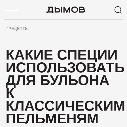
РЕЦЕПТЫ
ПОПУЛЯРНЫЕ ЗАПРОСЫ
КАКИЕ СПЕЦИИ
Карьера
ИСПОЛЬЗОВАТЬ
Вакансии
Пиколини
ДЛЯ БУЛЬОНА
Вареные колбасы
К
Ветчины
КЛАССИЧЕСКИМ
Колбаса
ПЕЛЬМЕНЯМ
ПОПУЛЯРНЫЕ ТОВАРЫ