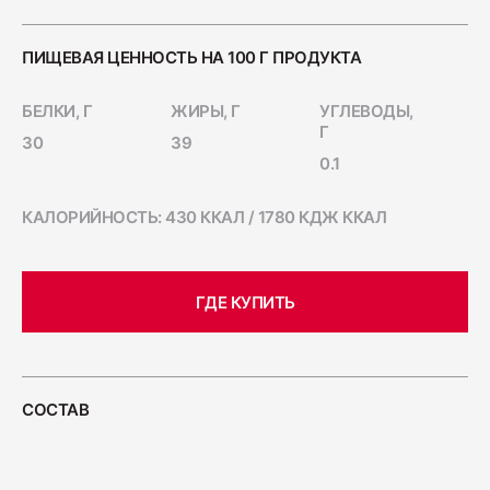
Ветчина "Для тостов"
1700
ПИЩЕВАЯ ЦЕННОСТЬ НА 100 Г ПРОДУКТА
БЕЛКИ, Г
ЖИРЫ, Г
УГЛЕВОДЫ,
Г
Колбаса полукопчёная "Краковская"
30
39
0.1
400
КАЛОРИЙНОСТЬ: 430 ККАЛ / 1780 КДЖ ККАЛ
Колбаса сырокопчёная "Зернистая"
ГОСТ
ГДЕ КУПИТЬ
600
Бекон "Дабл Смок"
200
СОСТАВ
Ветчина "С окороком"