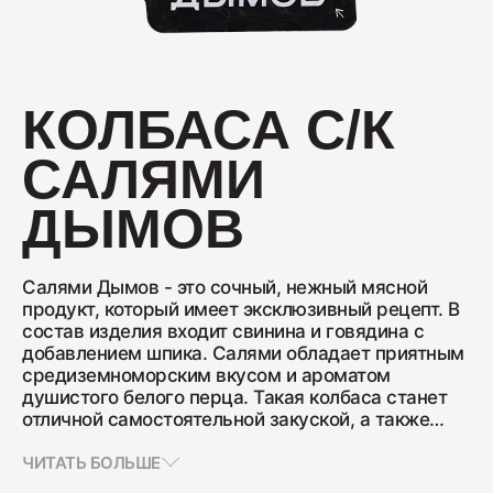
Колбаса с/к Коньячная
230
КОЛБАСА С/К
САЛЯМИ
Нарезка Сервелат "Кремлёвский"
110
ДЫМОВ
Нарезка Индейка варёно-копчёная
Салями Дымов - это сочный, нежный мясной
продукт, который имеет эксклюзивный рецепт. В
70
состав изделия входит свинина и говядина с
добавлением шпика. Салями обладает приятным
средиземноморским вкусом и ароматом
душистого белого перца. Такая колбаса станет
Колбаса сырокопчёная Сальчичон
отличной самостоятельной закуской, а также
260
хорошо дополнит бутерброды, салаты и т.д.
Также ее можно использовать в качестве
ЧИТАТЬ БОЛЬШЕ
ингредиента для пиццы Салями.