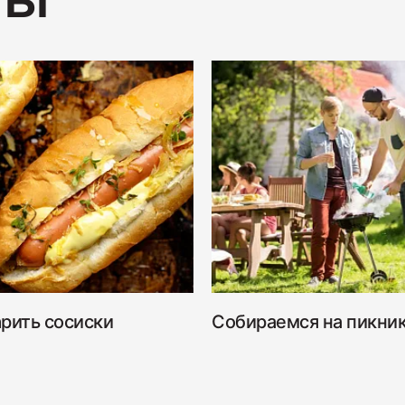
ТЫ
Ветчина
1700
Колбаса
400
рить сосиски
Собираемся на пикни
Колбаса
600