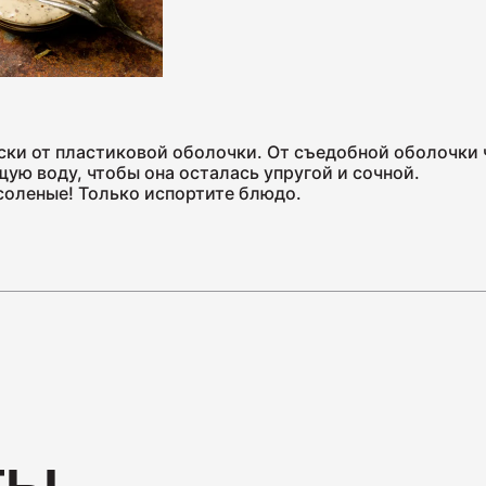
Нарезк
ски от пластиковой оболочки. От съедобной оболочки ч
ую воду, чтобы она осталась упругой и сочной.
70
 соленые! Только испортите блюдо.
Колбас
260