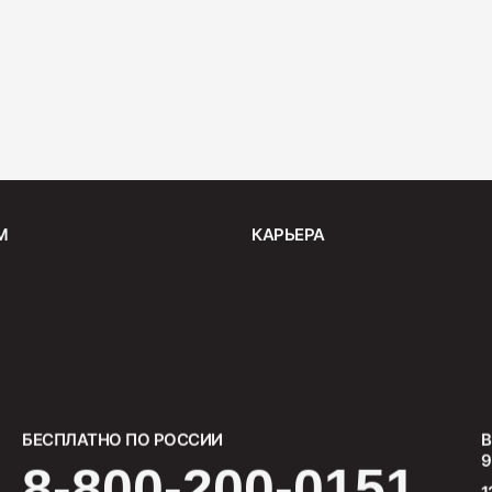
Бекон "
200
М
КАРЬЕРА
Ветчина
400
БЕСПЛАТНО ПО РОССИИ
В
9
8-800-200-0151
1