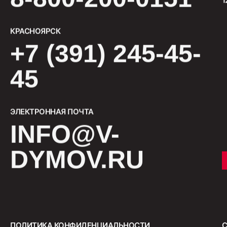
Салями 
КРАСНОЯРСК
330
+7 (391) 245-45-
45
ЭЛЕКТРОННАЯ ПОЧТА
INFO@V-
DYMOV.RU
СМОТРЕТЬ ВСЕ
ПОЛИТИКА КОНФИДЕНЦИАЛЬНОСТИ
С