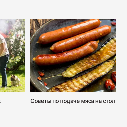
 "Для тостов"
 полукопчёная "Краковская"
к
Советы по подаче мяса на стол
К
п
 сырокопчёная "Зернистая" ГОСТ