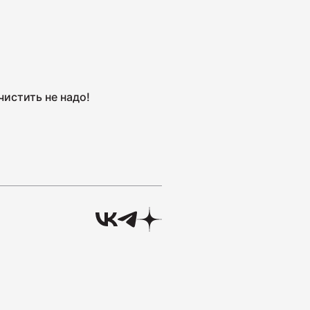
а Индейка варёно-копчёная
истить не надо!
а сырокопчёная Сальчичон