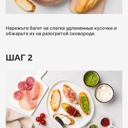
400
Салями "Венская"
Нарежьте багет на слегка удлиненные кусочки и
обжарьте их на разогретой сковороде.
330
ШАГ 2