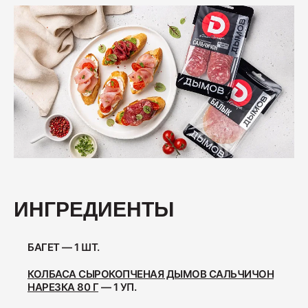
Колбаса с/к Коньячная
230
Нарезка Сервелат "Кремлёвский"
110
Нарезка Индейка варёно-копчёная
70
ИНГРЕДИЕНТЫ
БАГЕТ — 1 ШТ.
Колбаса сырокопчёная Сальчичон
260
КОЛБАСА СЫРОКОПЧЕНАЯ ДЫМОВ САЛЬЧИЧОН
НАРЕЗКА 80 Г
— 1 УП.