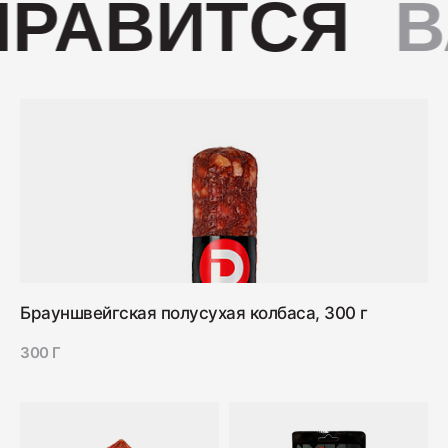
РАВИТСЯ
В
Брауншвейгская полусухая колбаса, 300 г
300 Г