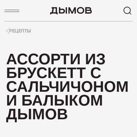
РЕЦЕПТЫ
ПОПУЛЯРНЫЕ ЗАПРОСЫ
АССОРТИ ИЗ
Карьера
БРУСКЕТТ С
Вакансии
Пиколини
САЛЬЧИЧОНОМ
Вареные колбасы
И БАЛЫКОМ
Ветчины
ДЫМОВ
Колбаса
ПОПУЛЯРНЫЕ ТОВАРЫ