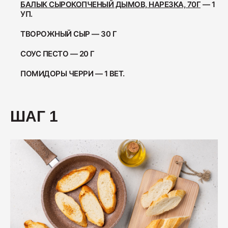
БАЛЫК СЫРОКОПЧЕНЫЙ ДЫМОВ, НАРЕЗКА, 70Г
— 1
Ветчина "Для тостов"
УП.
1700
ТВОРОЖНЫЙ СЫР — 30 Г
СОУС ПЕСТО — 20 Г
Колбаса полукопчёная "Краковская"
ПОМИДОРЫ ЧЕРРИ — 1 ВЕТ.
400
ШАГ 1
Колбаса сырокопчёная "Зернистая"
ГОСТ
600
Бекон "Дабл Смок"
200
Ветчина "С окороком"