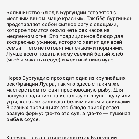
400
Большинство блюд в Бургундии готовятся с
местным вином, чаще красным. Так бёф бургиньон
представляет собой сытное рагу с овощами,
Салями "Венская"
которое томится около четырех часов на
медленном огне. Это традиционное блюдо для
330
воскресных ужинов, которого хватит для всей
семьи — его не готовят маленькими порциями.
Лучше всего подать к нему свежий белый хлеб
(чтобы макать в соус) и местный пино нуар.
Через Бургундию проходит одна из крупнейших
рек Франции Луара, так что здесь с таким же
мастерством готовят пресноводную рыбу. Для
пошуза традиционно используют окуня, щуку или
угря, которых заливают белым вином и сливками.
В разных провинциях это блюдо приобретает
разную форму: где-то это суп, а где-то — тушеная
рыба в соусе.
Конечно, говоря о специалитетах Бургундии,