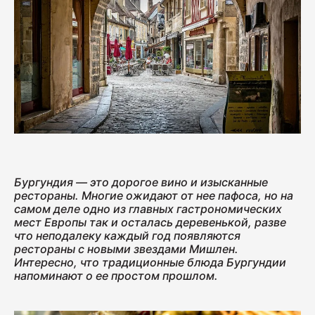
Колбаса с/к Коньячная
230
Нарезка Сервелат "Кремлёвский"
110
Бургундия — это дорогое вино и изысканные
Нарезка Индейка варёно-копчёная
рестораны. Многие ожидают от нее пафоса, но на
70
самом деле одно из главных гастрономических
мест Европы так и осталась деревенькой, разве
что неподалеку каждый год появляются
рестораны с новыми звездами Мишлен.
Колбаса сырокопчёная Сальчичон
Интересно, что традиционные блюда Бургундии
напоминают о ее простом прошлом.
260