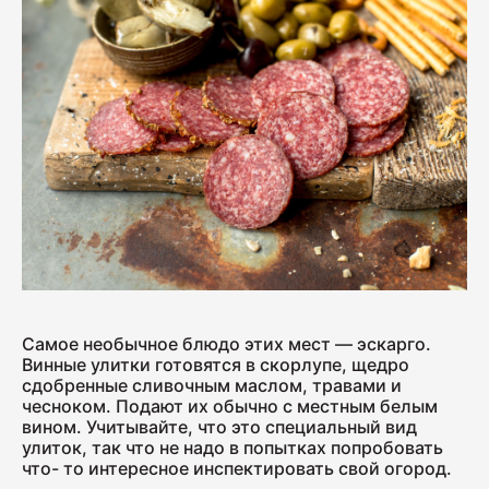
Ветчина "Для тостов"
1700
Колбаса полукопчёная "Краковская"
400
Колбаса сырокопчёная "Зернистая"
ГОСТ
600
Самое необычное блюдо этих мест — эскарго.
Бекон "Дабл Смок"
Винные улитки готовятся в скорлупе, щедро
сдобренные сливочным маслом, травами и
200
чесноком. Подают их обычно с местным белым
вином. Учитывайте, что это специальный вид
улиток, так что не надо в попытках попробовать
что- то интересное инспектировать свой огород.
Ветчина "С окороком"