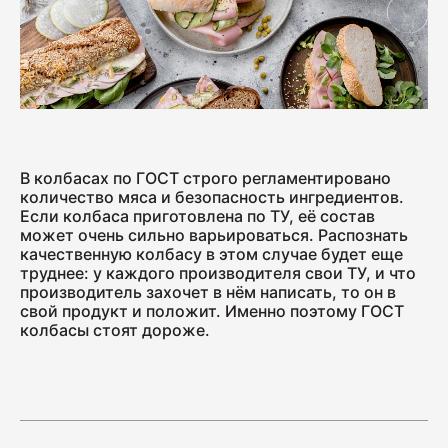
Колбаса с/к Коньячная
230
Нарезка Сервелат "Кремлёвский"
В колбасах по ГОСТ строго регламентировано
110
количество мяса и безопасность ингредиентов.
Если колбаса приготовлена по ТУ, её состав
может очень сильно варьироваться. Распознать
качественную колбасу в этом случае будет еще
Нарезка Индейка варёно-копчёная
труднее: у каждого производителя свои ТУ, и что
70
производитель захочет в нём написать, то он в
свой продукт и положит. Именно поэтому ГОСТ
колбасы стоят дороже.
Колбаса сырокопчёная Сальчичон
260