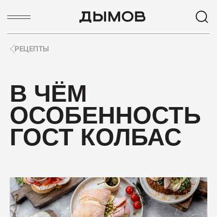
РЕЦЕПТЫ
ПОПУЛЯРНЫЕ ЗАПРОСЫ
В ЧЁМ
Карьера
ОСОБЕННОСТЬ
Вакансии
Пиколини
ГОСТ КОЛБАС
Вареные колбасы
Ветчины
Колбаса
ПОПУЛЯРНЫЕ ТОВАРЫ