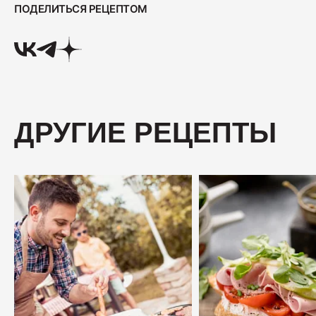
ПОДЕЛИТЬСЯ РЕЦЕПТОМ
Ветчина "Для тостов"
1700
Колбаса полукопчёная "Краковская"
400
ДРУГИЕ РЕЦЕПТЫ
Колбаса сырокопчёная "Зернистая"
ГОСТ
600
Бекон "Дабл Смок"
200
Ветчина "С окороком"