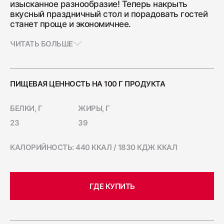
изысканное разнообразие! Теперь накрыть
Ветчина "Для тостов"
вкусный праздничный стол и порадовать гостей
станет проще и экономичнее.
1700
ЧИТАТЬ БОЛЬШЕ
Колбаса полукопчёная "Краковская"
400
ПИЩЕВАЯ ЦЕННОСТЬ НА 100 Г ПРОДУКТА
БЕЛКИ, Г
ЖИРЫ, Г
Колбаса сырокопчёная "Зернистая"
23
39
ГОСТ
600
КАЛОРИЙНОСТЬ: 440 ККАЛ / 1830 КДЖ ККАЛ
Бекон "Дабл Смок"
200
ГДЕ КУПИТЬ
Ветчина "С окороком"