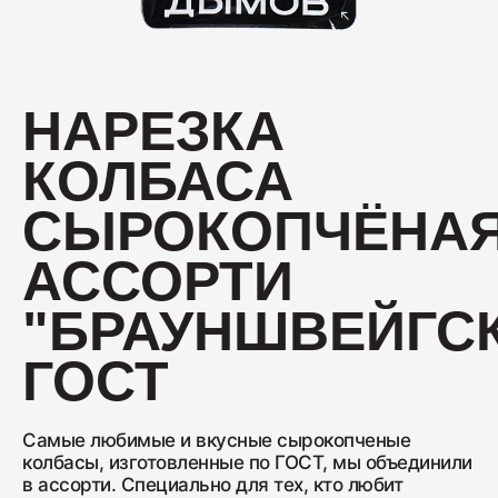
Колбаса с/к Коньячная
230
НАРЕЗКА
КОЛБАСА
Нарезка Сервелат "Кремлёвский"
110
СЫРОКОПЧЁНА
АССОРТИ
Нарезка Индейка варёно-копчёная
"БРАУНШВЕЙГС
70
ГОСТ
Колбаса сырокопчёная Сальчичон
260
Самые любимые и вкусные сырокопченые
колбасы, изготовленные по ГОСТ, мы объединили
в ассорти. Специально для тех, кто любит