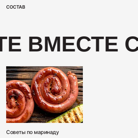
400
СОСТАВ
Салями "Венская"
Е ВМЕСТЕ С
330
Советы по маринаду