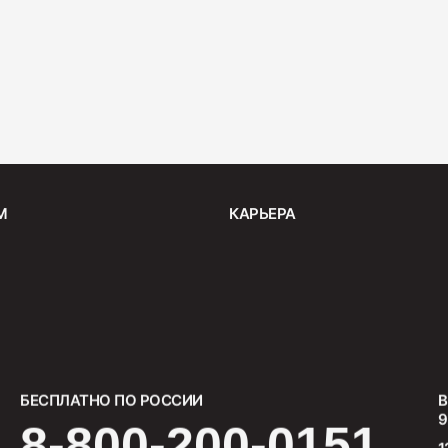
Бекон "
200
М
КАРЬЕРА
Ветчина
400
БЕСПЛАТНО ПО РОССИИ
В
9
8-800-200-0151
1