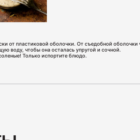
Нарезк
ски от пластиковой оболочки. От съедобной оболочки ч
ую воду, чтобы она осталась упругой и сочной.
70
 соленые! Только испортите блюдо.
Колбас
260