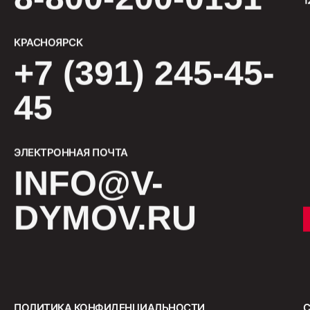
Салями 
КРАСНОЯРСК
330
+7 (391) 245-45-
45
ЭЛЕКТРОННАЯ ПОЧТА
INFO@V-
DYMOV.RU
СМОТРЕТЬ ВСЕ
ПОЛИТИКА КОНФИДЕНЦИАЛЬНОСТИ
С