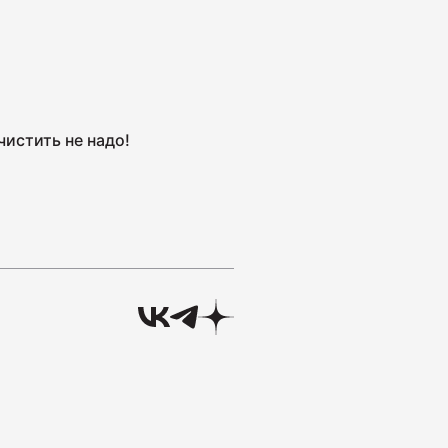
а Индейка варёно-копчёная
истить не надо!
а сырокопчёная Сальчичон