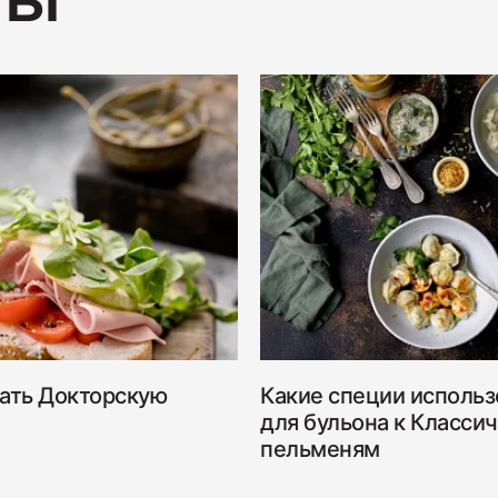
ТЫ
Ветчина
1700
Колбаса
400
ать Докторскую
Какие специи использ
для бульона к Класси
пельменям
Колбаса
600