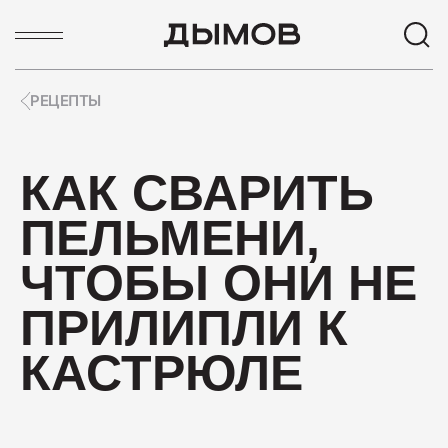
РЕЦЕПТЫ
ПОПУЛЯРНЫЕ ЗАПРОСЫ
КАК СВАРИТЬ
Карьера
ПЕЛЬМЕНИ,
Вакансии
Пиколини
ЧТОБЫ ОНИ НЕ
Вареные колбасы
ПРИЛИПЛИ К
Ветчины
КАСТРЮЛЕ
Колбаса
ПОПУЛЯРНЫЕ ТОВАРЫ