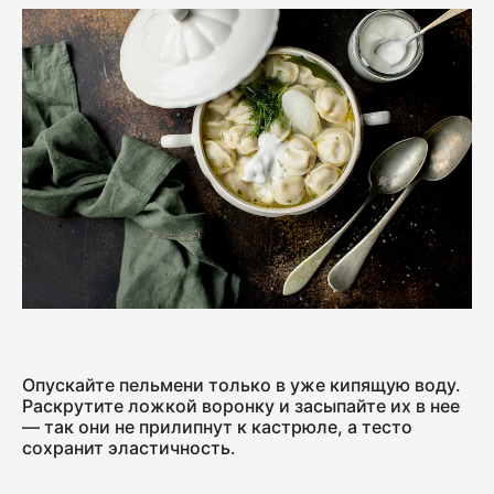
Колбаса с/к Коньячная
230
Нарезка Сервелат "Кремлёвский"
110
Нарезка Индейка варёно-копчёная
70
Опускайте пельмени только в уже кипящую воду.
Колбаса сырокопчёная Сальчичон
Раскрутите ложкой воронку и засыпайте их в нее
— так они не прилипнут к кастрюле, а тесто
260
сохранит эластичность.