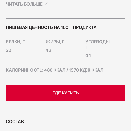
фасолью. Пикантные колбаски придадут ему
ЧИТАТЬ БОЛЬШЕ
Ветчина "Для тостов"
особый вкус и аппетитный аромат.
1700
Маленькие колбаски «Пиколини» — блюдо,
которым можно перекусить в любой ситуации.
Удобную небольшую упаковку легко взять с
ПИЩЕВАЯ ЦЕННОСТЬ НА 100 Г ПРОДУКТА
собой в дорогу или на пикник.
Колбаса полукопчёная "Краковская"
БЕЛКИ, Г
ЖИРЫ, Г
УГЛЕВОДЫ,
400
Г
22
43
0.1
Колбаса сырокопчёная "Зернистая"
КАЛОРИЙНОСТЬ: 480 ККАЛ / 1970 КДЖ ККАЛ
ГОСТ
600
ГДЕ КУПИТЬ
Бекон "Дабл Смок"
200
СОСТАВ
Ветчина "С окороком"