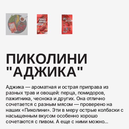
Колбаса с/к Коньячная
230
Нарезка Сервелат "Кремлёвский"
ПИКОЛИНИ
110
"АДЖИКА"
Нарезка Индейка варёно-копчёная
70
Аджика — ароматная и острая приправа из
разных трав и овощей: перца, помидоров,
пажитника, чеснока и других. Она отлично
сочетается с разным мясом — проверено на
Колбаса сырокопчёная Сальчичон
наших «Пиколини». Эти в меру острые колбаски с
260
насыщенным вкусом особенно хорошо
сочетаются с пивом. А еще с ними можно
приготовить интересные блюда, например, суп с