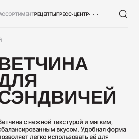
АССОРТИМЕНТ
РЕЦЕПТЫ
ПРЕСС-ЦЕНТР
Й
ЫЕ ТОВАРЫ
ВЕТЧИНА
 с/к Коньячная
ДЛЯ
СЭНДВИЧЕЙ
Ветчина с нежной текстурой и мягким,
 Сервелат "Кремлёвский"
сбалансированным вкусом. Удобная форма
позволяет легко использовать её для