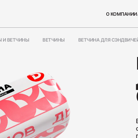
О КОМПАНИИ
 И ВЕТЧИНЫ
ВЕТЧИНЫ
ВЕТЧИНА ДЛЯ СЭНДВИЧЕ
СЫ
ПОПУЛЯРН
Колбаса
230
Нарезка
110