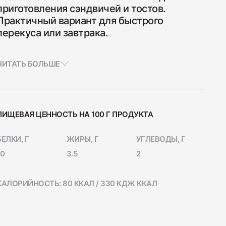
приготовления сэндвичей и тостов.
Практичный вариант для быстрого
перекуса или завтрака.
ЧИТАТЬ БОЛЬШЕ
а Индейка варёно-копчёная
ПИЩЕВАЯ ЦЕННОСТЬ НА 100 Г ПРОДУКТА
БЕЛКИ, Г
ЖИРЫ, Г
УГЛЕВОДЫ, Г
10
3.5
2
а сырокопчёная Сальчичон
КАЛОРИЙНОСТЬ: 80 ККАЛ / 330 КДЖ ККАЛ