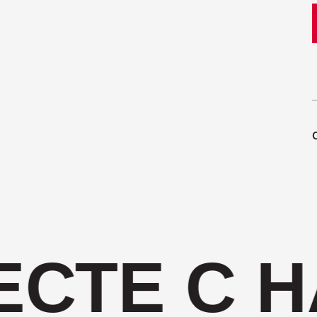
Ветчина
1700
Колбаса
400
СТЕ С Н
Колбаса
600