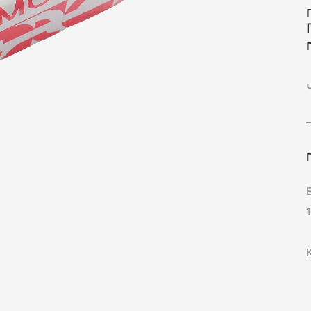
Нарезк
70
Колбас
260