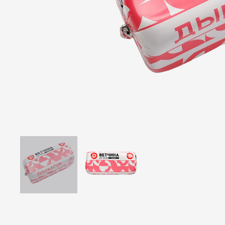
Ветчины
Колбаса