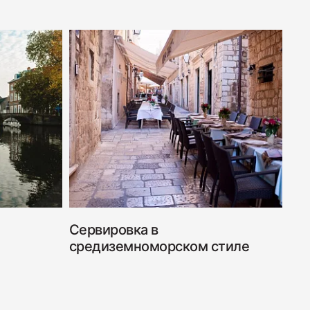
Дабл Смок"
 "С окороком"
Сервировка в
средиземноморском стиле