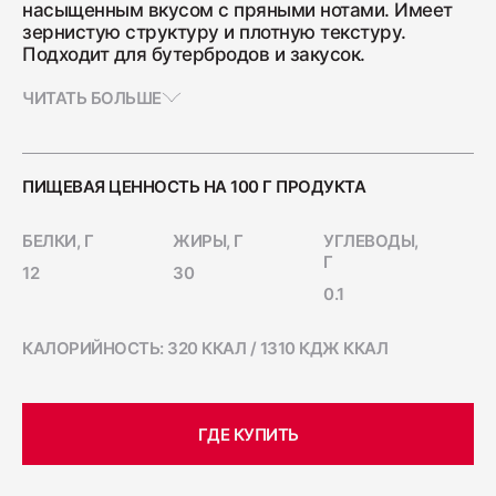
насыщенным вкусом с пряными нотами. Имеет
Ветчина "Для тостов"
зернистую структуру и плотную текстуру.
Подходит для бутербродов и закусок.
1700
ЧИТАТЬ БОЛЬШЕ
Колбаса полукопчёная "Краковская"
400
ПИЩЕВАЯ ЦЕННОСТЬ НА 100 Г ПРОДУКТА
БЕЛКИ, Г
ЖИРЫ, Г
УГЛЕВОДЫ,
Колбаса сырокопчёная "Зернистая"
Г
12
30
ГОСТ
0.1
600
КАЛОРИЙНОСТЬ: 320 ККАЛ / 1310 КДЖ ККАЛ
Бекон "Дабл Смок"
200
ГДЕ КУПИТЬ
Ветчина "С окороком"