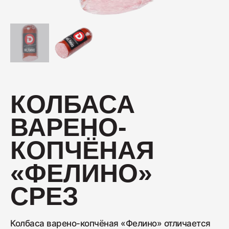
Колбаса с/к Коньячная
230
Нарезка Сервелат "Кремлёвский"
КОЛБАСА
110
ВАРЕНО-
Нарезка Индейка варёно-копчёная
КОПЧЁНАЯ
70
«ФЕЛИНО»
Колбаса сырокопчёная Сальчичон
СРЕЗ
260
Колбаса варено-копчёная «Фелино» отличается