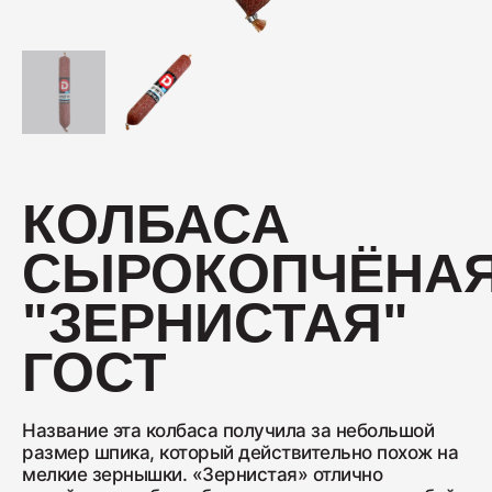
Колбаса с/к Коньячная
230
Нарезка Сервелат "Кремлёвский"
КОЛБАСА
110
СЫРОКОПЧЁНА
Нарезка Индейка варёно-копчёная
"ЗЕРНИСТАЯ"
70
ГОСТ
Колбаса сырокопчёная Сальчичон
Название эта колбаса получила за небольшой
260
размер шпика, который действительно похож на
мелкие зернышки. «Зернистая» отлично