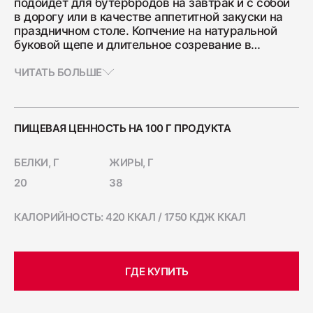
подойдет для бутербродов на завтрак и с собой
Ветчина "Для тостов"
в дорогу или в качестве аппетитной закуски на
праздничном столе. Копчение на натуральной
1700
буковой щепе и длительное созревание в
термокамере позволяет хранить «Зернистую»
колбасу в течение долгого времени.
ЧИТАТЬ БОЛЬШЕ
Колбаса полукопчёная "Краковская"
400
ПИЩЕВАЯ ЦЕННОСТЬ НА 100 Г ПРОДУКТА
Колбаса сырокопчёная "Зернистая"
БЕЛКИ, Г
ЖИРЫ, Г
ГОСТ
20
38
600
КАЛОРИЙНОСТЬ: 420 ККАЛ / 1750 КДЖ ККАЛ
Бекон "Дабл Смок"
200
ГДЕ КУПИТЬ
Ветчина "С окороком"